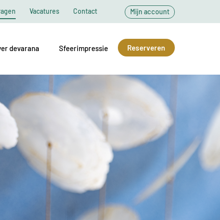
ragen
Vacatures
Contact
Mijn account
Reserveren
er devarana
Sfeerimpressie