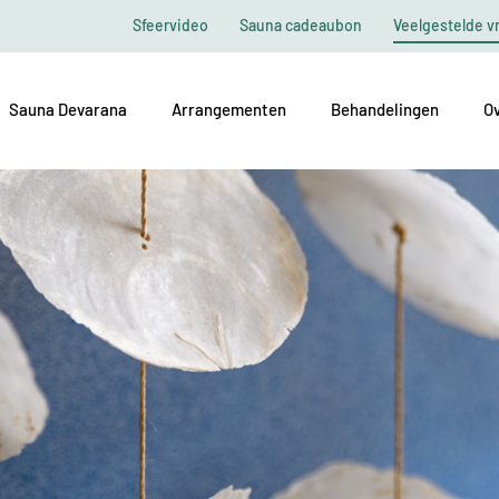
Sfeervideo
Sauna cadeaubon
Veelgestelde v
Sauna Devarana
Arrangementen
Behandelingen
Ov