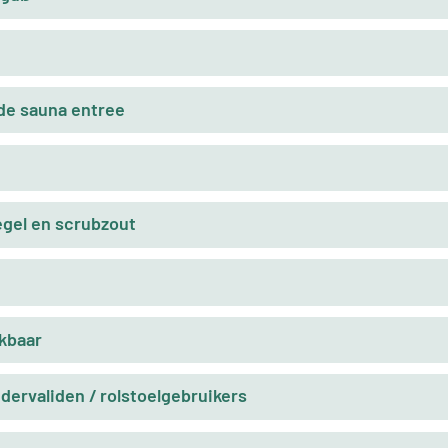
de sauna entree
gel en scrubzout
ikbaar
ervaliden / rolstoelgebruikers