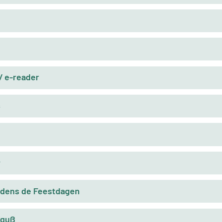
 e-reader
s
r
ijdens de Feestdagen
fguß