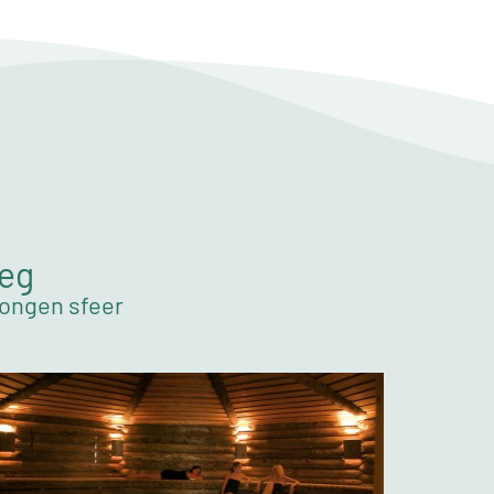
weg
wongen sfeer