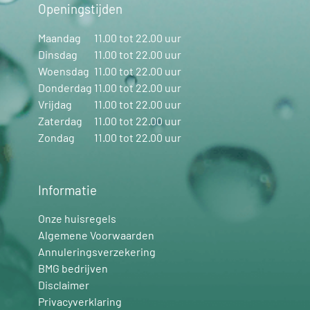
Openingstijden
Maandag
11.00 tot 22.00 uur
Dinsdag
11.00 tot 22.00 uur
Woensdag
11.00 tot 22.00 uur
Donderdag
11.00 tot 22.00 uur
Vrijdag
11.00 tot 22.00 uur
Zaterdag
11.00 tot 22.00 uur
Zondag
11.00 tot 22.00 uur
Informatie
Onze huisregels
Algemene Voorwaarden
Annuleringsverzekering
BMG bedrijven
Disclaimer
Privacyverklaring