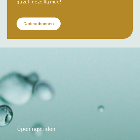
ga zelf gezellig mee!
Cadeaubonnen
Openingstijden