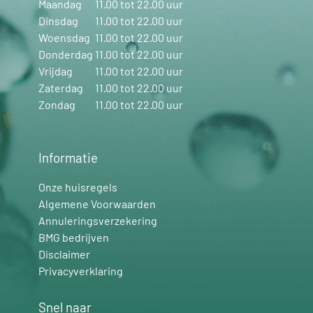
Maandag
11.00 tot 22.00 uur
Dinsdag
11.00 tot 22.00 uur
Woensdag
11.00 tot 22.00 uur
Donderdag
11.00 tot 22.00 uur
Vrijdag
11.00 tot 22.00 uur
Zaterdag
11.00 tot 22.00 uur
Zondag
11.00 tot 22.00 uur
Informatie
Onze huisregels
Algemene Voorwaarden
Annuleringsverzekering
BMG bedrijven
Disclaimer
Privacyverklaring
Snel naar