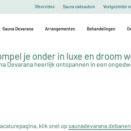
Sfeervideo
Sauna cadeaubon
Veelgestelde v
Sauna Devarana
Arrangementen
Behandelingen
Ov
mpel je onder in luxe en droom 
na Devarana heerlijk ontspannen in een onged
caturepagina, klik snel op
saunadevarana.debanens