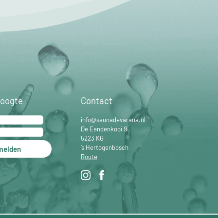
hoogte
Contact
info@saunadevarana.nl
De Eendenkooi 9
5223 KG
’s Hertogenbosch
melden
Route