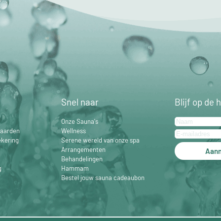
Snel naar
Blijf op de 
Onze Sauna's
aarden
Wellness
ekering
Serene wereld van onze spa
Arrangementen
Aan
Behandelingen
g
Hammam
Bestel jouw sauna cadeaubon