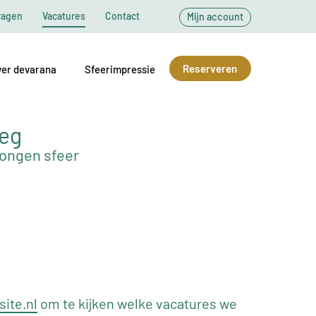
ragen
Vacatures
Contact
Mijn account
Reserveren
er devarana
Sfeerimpressie
weg
wongen sfeer
ite.nl
om te kijken welke vacatures we