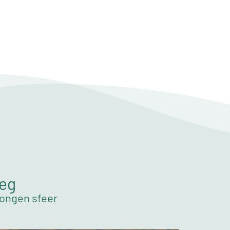
weg
wongen sfeer