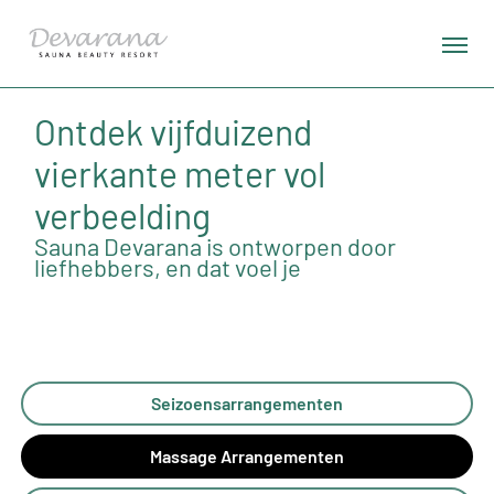
Ontdek vijfduizend
vierkante meter vol
verbeelding
Sauna Devarana is ontworpen door
liefhebbers, en dat voel je
Seizoensarrangementen
Massage Arrangementen