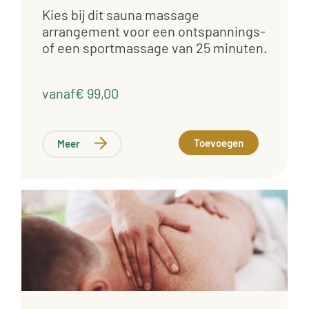
Kies bij dit sauna massage
arrangement voor een ontspannings-
of een sportmassage van 25 minuten.
vanaf€ 99,00
Toevoegen
Meer