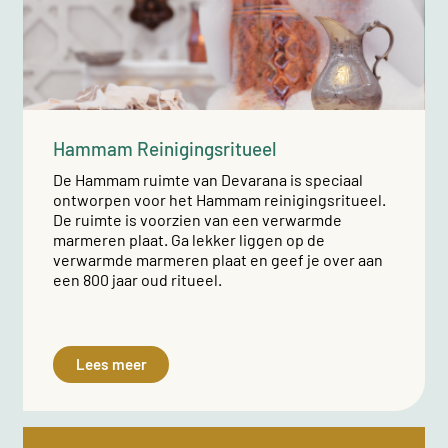
Hammam Reinigingsritueel
De Hammam ruimte van Devarana is speciaal
ontworpen voor het Hammam reinigingsritueel.
De ruimte is voorzien van een verwarmde
marmeren plaat. Ga lekker liggen op de
verwarmde marmeren plaat en geef je over aan
een 800 jaar oud ritueel.
Lees meer