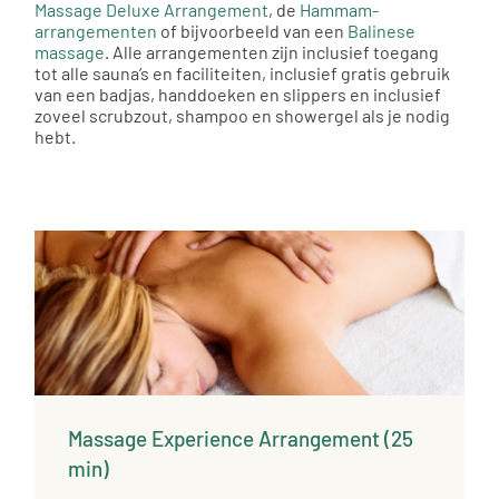
Massage Deluxe Arrangement
, de
Hammam-
arrangementen
of bijvoorbeeld van een
Balinese
massage
. Alle arrangementen zijn inclusief toegang
tot alle sauna’s en faciliteiten, inclusief gratis gebruik
van een badjas, handdoeken en slippers en inclusief
zoveel scrubzout, shampoo en showergel als je nodig
hebt.
Massage Experience Arrangement (25
min)