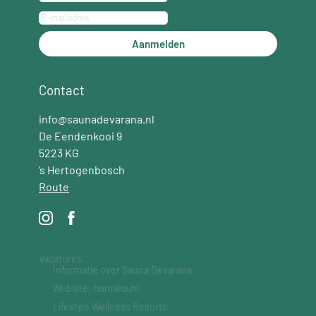
Aanmelden
Contact
info@saunadevarana.nl
De Eendenkooi 9
5223 KG
’s Hertogenbosch
Route
Vacatures.
Informatie over Sauna Devarana
Website: hamaka.nl
Lifestyle Wellness Resorts