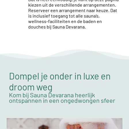
kiezen uit de verschillende arrangementen.
Reserveer een arrangement naar keuze. Dat
is inclusief toegang tot alle sauna’s,
wellness-faciliteiten en de baden en
douches bij Sauna Devarana.
Dompel je onder in luxe en
droom weg
Kom bij Sauna Devarana heerlijk
ontspannen in een ongedwongen sfeer