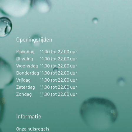
Openingstijden
Maandag
11.00 tot 22.00 uur
Dinsdag
11.00 tot 22.00 uur
Woensdag
11.00 tot 22.00 uur
Donderdag
11.00 tot 22.00 uur
Vrijdag
11.00 tot 22.00 uur
Zaterdag
11.00 tot 22.00 uur
Zondag
11.00 tot 22.00 uur
Informatie
Onze huisregels