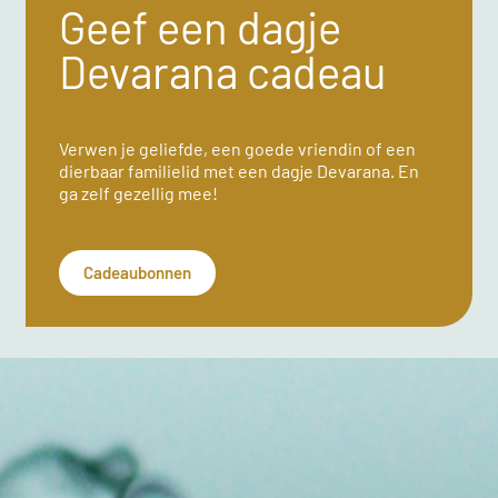
Geef een dagje
Devarana cadeau
Verwen je geliefde, een goede vriendin of een
dierbaar familielid met een dagje Devarana. En
ga zelf gezellig mee!
Cadeaubonnen