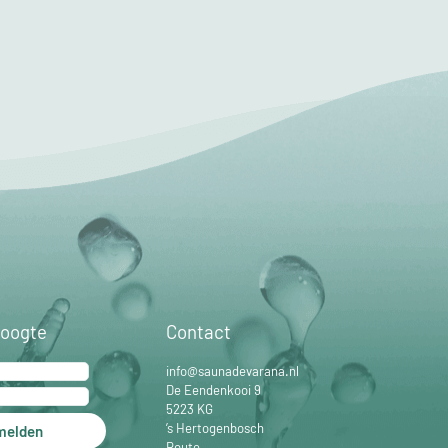
hoogte
Contact
info@saunadevarana.nl
De Eendenkooi 9
5223 KG
’s Hertogenbosch
melden
Route