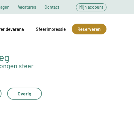
ragen
Vacatures
Contact
Mijn account
er devarana
Sfeerimpressie
Reserveren
weg
wongen sfeer
Overig