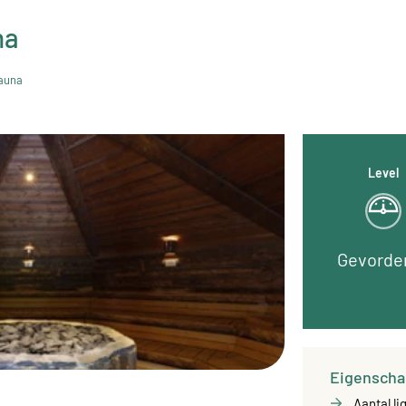
na
auna
Level
Gevorde
Eigenscha
Aantal li