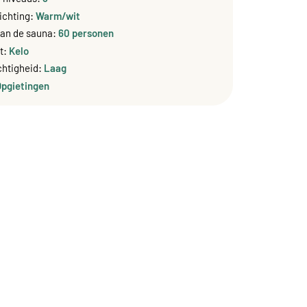
lichting:
Warm/wit
van de sauna:
60 personen
t:
Kelo
htigheid:
Laag
Opgietingen