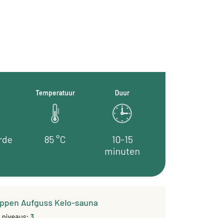
Temperatuur
Duur
rde
85 °C
10-15
minuten
ppen Aufguss Kelo-sauna
g niveaus:
3