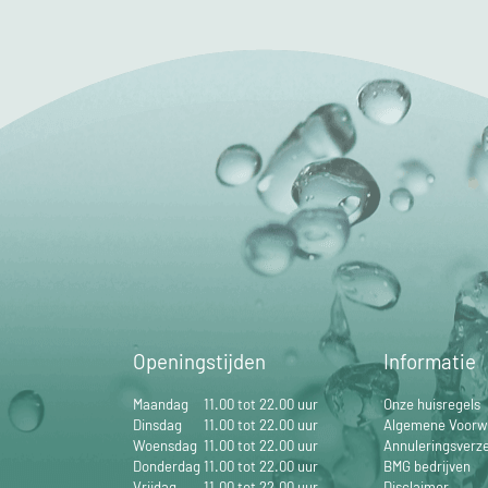
Openingstijden
Informatie
Maandag
11.00 tot 22.00 uur
Onze huisregels
Dinsdag
11.00 tot 22.00 uur
Algemene Voorw
Woensdag
11.00 tot 22.00 uur
Annuleringsverz
Donderdag
11.00 tot 22.00 uur
BMG bedrijven
Vrijdag
11.00 tot 22.00 uur
Disclaimer