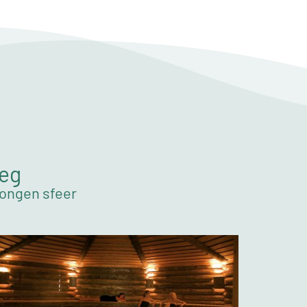
weg
wongen sfeer