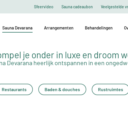
Sfeervideo
Sauna cadeaubon
Veelgestelde v
Sauna Devarana
Arrangementen
Behandelingen
Ov
mpel je onder in luxe en droom 
na Devarana heerlijk ontspannen in een onged
Restaurants
Baden & douches
Rustruimtes