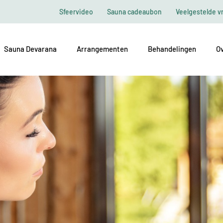
Sfeervideo
Sauna cadeaubon
Veelgestelde v
Sauna Devarana
Arrangementen
Behandelingen
Ov