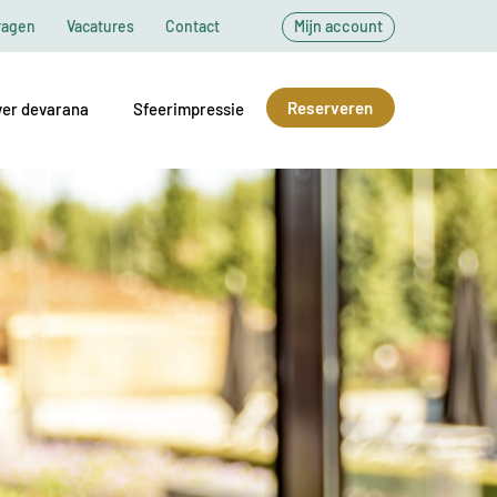
ragen
Vacatures
Contact
Mijn account
Reserveren
er devarana
Sfeerimpressie