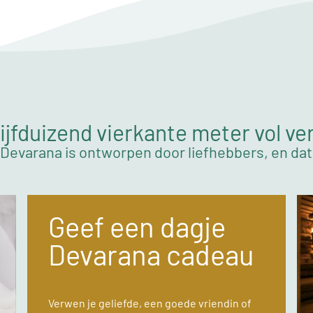
ijfduizend vierkante meter vol ve
Devarana is ontworpen door liefhebbers, en dat 
Geef een dagje
Devarana cadeau
Verwen je geliefde, een goede vriendin of