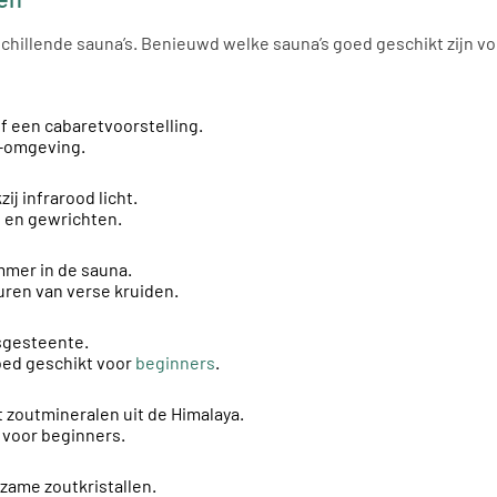
erschillende sauna’s. Benieuwd welke sauna’s goed geschikt zijn
of een cabaretvoorstelling.
a-omgeving.
j infrarood licht.
n en gewrichten.
mmer in de sauna.
uren van verse kruiden.
sgesteente.
oed geschikt voor
beginners
.
t zoutmineralen uit de Himalaya.
 voor beginners.
zame zoutkristallen.