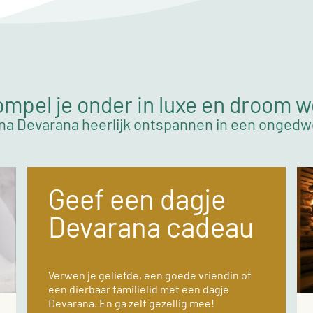
mpel je onder in luxe en droom 
na Devarana heerlijk ontspannen in een onged
Geef een dagje
Devarana cadeau
Verwen je geliefde, een goede vriendin of
een dierbaar familielid met een dagje
Devarana. En ga zelf gezellig mee!