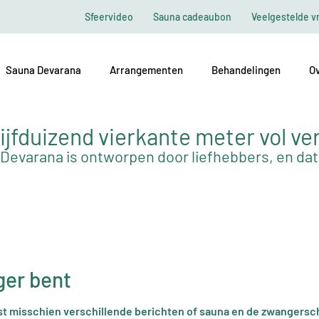
Sfeervideo
Sauna cadeaubon
Veelgestelde v
Sauna Devarana
Arrangementen
Behandelingen
Ov
ijfduizend vierkante meter vol ve
Devarana is ontworpen door liefhebbers, en dat 
ger bent
st misschien verschillende berichten of sauna en de zwangerschap