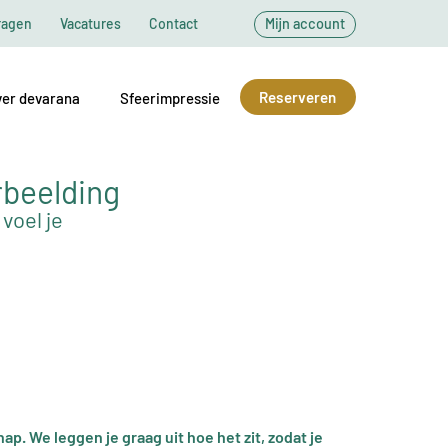
ragen
Vacatures
Contact
Mijn account
Reserveren
er devarana
Sfeerimpressie
rbeelding
voel je
. We leggen je graag uit hoe het zit, zodat je