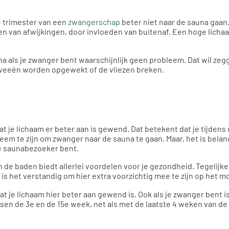
e trimester van een
zwangerschap
beter niet naar de sauna gaan
en van afwijkingen, door invloeden van buitenaf. Een hoge lich
na als je zwanger bent waarschijnlijk geen probleem. Dat wil zeg
 weeën worden opgewekt of de vliezen breken.
at je lichaam er beter aan is gewend. Dat betekent dat je tijden
em te zijn om zwanger naar de sauna te gaan. Maar, het is belang
re saunabezoeker bent.
 de baden biedt allerlei voordelen voor je gezondheid. Tegelijk
 het verstandig om hier extra voorzichtig mee te zijn op het m
dat je lichaam hier beter aan gewend is. Ook als je zwanger bent 
en de 3e en de 15e week, net als met de laatste 4 weken van de