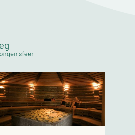
weg
wongen sfeer