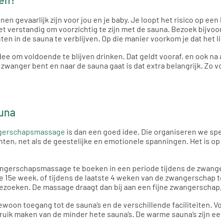
 gevaarlijk zijn voor jou en je baby. Je loopt het risico op een
 verstandig om voorzichtig te zijn met de sauna. Bezoek bijvo
en in de sauna te verblijven. Op die manier voorkom je dat het 
ee om voldoende te blijven drinken. Dat geldt vooraf, en ook na a
je zwanger bent en naar de sauna gaat is dat extra belangrijk. Zo 
una
gerschapsmassage
is dan een goed idee. Die organiseren we spe
ten, net als de geestelijke en emotionele spanningen. Het is op
ngerschapsmassage te boeken in een periode tijdens de zwanger
e 15e week, of tijdens de laatste 4 weken van de zwangerschap
bezoeken. De massage draagt dan bij aan een fijne zwangerscha
ewoon toegang tot de sauna’s en de verschillende faciliteiten. V
ebruik maken van de minder hete sauna’s. De warme sauna’s zijn e