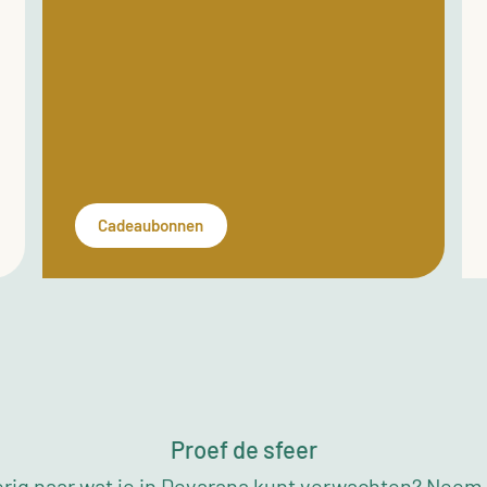
Cadeaubonnen
Proef de sfeer
rig naar wat je in Devarana kunt verwachten? Neem a