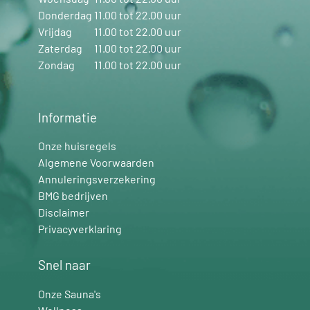
Donderdag
11.00 tot 22.00 uur
Vrijdag
11.00 tot 22.00 uur
Zaterdag
11.00 tot 22.00 uur
Zondag
11.00 tot 22.00 uur
Informatie
Onze huisregels
Algemene Voorwaarden
Annuleringsverzekering
BMG bedrijven
Disclaimer
Privacyverklaring
Snel naar
Onze Sauna's