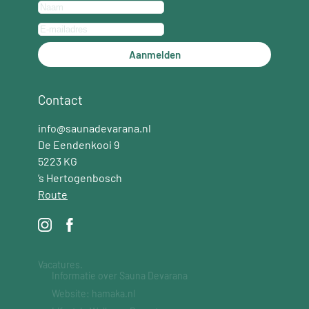
Aanmelden
Contact
info@saunadevarana.nl
De Eendenkooi 9
5223 KG
’s Hertogenbosch
Route
Vacatures.
Informatie over Sauna Devarana
Website: hamaka.nl