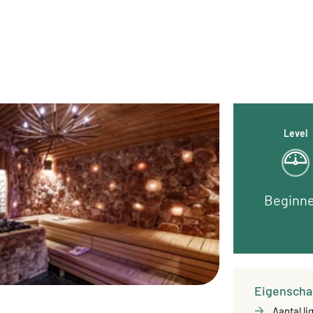
Level
Beginn
Eigenscha
Aantal li