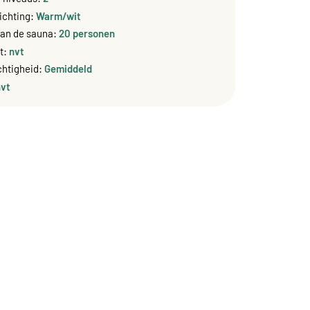
lichting:
Warm/wit
van de sauna:
20 personen
t:
nvt
htigheid:
Gemiddeld
nvt