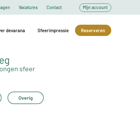
ragen
Vacatures
Contact
Mijn account
er devarana
Sfeerimpressie
Reserveren
weg
wongen sfeer
Overig