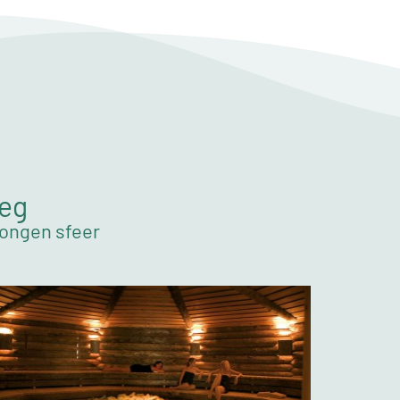
weg
wongen sfeer