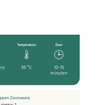
Temperatuur
Duur
ers
55 °C
10-15
minuten
ppen Zoutsauna
g niveaus:
2