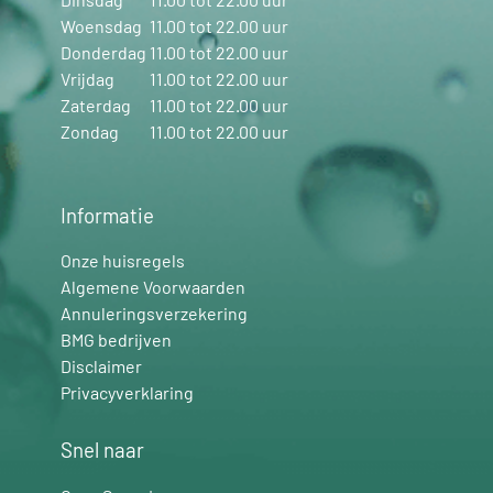
Woensdag
11.00 tot 22.00 uur
Donderdag
11.00 tot 22.00 uur
Vrijdag
11.00 tot 22.00 uur
Zaterdag
11.00 tot 22.00 uur
Zondag
11.00 tot 22.00 uur
Informatie
Onze huisregels
Algemene Voorwaarden
Annuleringsverzekering
BMG bedrijven
Disclaimer
Privacyverklaring
Snel naar