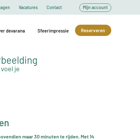
ragen
Vacatures
Contact
Mijn account
Reserveren
er devarana
Sfeerimpressie
rbeelding
voel je
den
bovendien maar 30 minuten te rijden. Met 14