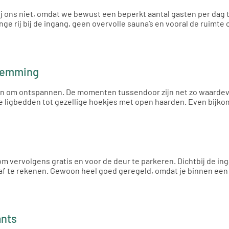
Bij ons niet, omdat we bewust een beperkt aantal gasten per dag to
lange rij bij de ingang, geen overvolle sauna’s en vooral de rui
stemming
en om ontspannen. De momenten tussendoor zijn net zo waardevol
hte ligbedden tot gezellige hoekjes met open haarden. Even bijko
, om vervolgens gratis en voor de deur te parkeren. Dichtbij de i
f te rekenen. Gewoon heel goed geregeld, omdat je binnen een p
ants