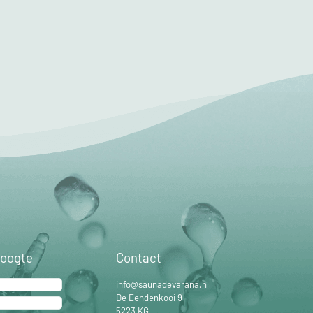
hoogte
Contact
info@saunadevarana.nl
De Eendenkooi 9
5223 KG