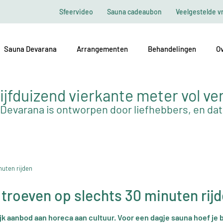
Sfeervideo
Sauna cadeaubon
Veelgestelde v
Sauna Devarana
Arrangementen
Behandelingen
Ov
ijfduizend vierkante meter vol ve
Devarana is ontworpen door liefhebbers, en dat 
nuten rijden
e troeven op slechts 30 minuten rij
jk aanbod aan horeca aan cultuur. Voor een dagje sauna hoef je 