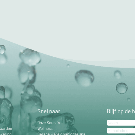
Snel naar
Blijf op de 
Onze Sauna's
aarden
Wellness
ekering
Serene wereld van onze spa