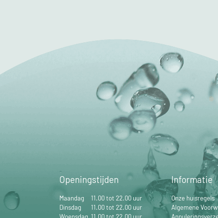
Openingstijden
Informatie
Maandag
11.00 tot 22.00 uur
Onze huisregels
Dinsdag
11.00 tot 22.00 uur
Algemene Voorw
Woensdag
11.00 tot 22.00 uur
Annuleringsverz