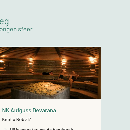
weg
wongen sfeer
NK Aufguss Devarana
Kent u Rob al?
Hij is meester van de handdoek