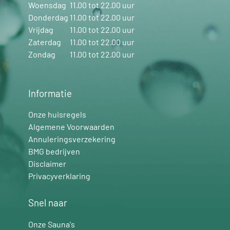
Woensdag
11.00 tot 22.00 uur
Donderdag
11.00 tot 22.00 uur
Vrijdag
11.00 tot 22.00 uur
Zaterdag
11.00 tot 22.00 uur
Zondag
11.00 tot 22.00 uur
Informatie
Onze huisregels
Algemene Voorwaarden
Annuleringsverzekering
BMG bedrijven
Disclaimer
Privacyverklaring
Snel naar
Onze Sauna's