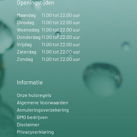
Openingstijden
Maandag
11.00 tot 22.00 uur
Dinsdag
11.00 tot 22.00 uur
Woensdag
11.00 tot 22.00 uur
Donderdag
11.00 tot 22.00 uur
Vrijdag
11.00 tot 22.00 uur
Zaterdag
11.00 tot 22.00 uur
Zondag
11.00 tot 22.00 uur
Informatie
Onze huisregels
Algemene Voorwaarden
Annuleringsverzekering
BMG bedrijven
Disclaimer
Privacyverklaring