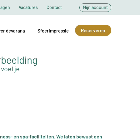
ragen
Vacatures
Contact
Mijn account
Reserveren
er devarana
Sfeerimpressie
rbeelding
voel je
llness- en spa-faciliteiten. We laten bewust een