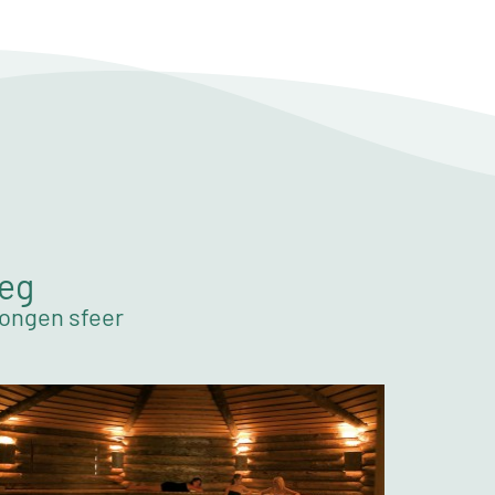
weg
wongen sfeer