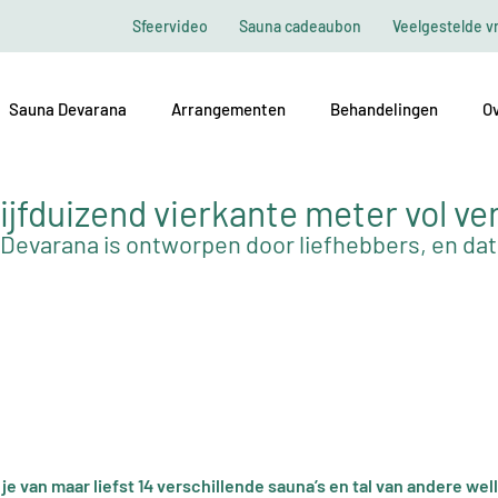
Sfeervideo
Sauna cadeaubon
Veelgestelde v
Sauna Devarana
Arrangementen
Behandelingen
Ov
ijfduizend vierkante meter vol ve
Devarana is ontworpen door liefhebbers, en dat 
n
t je van maar liefst 14 verschillende sauna’s en tal van andere we