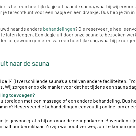
ier is het een heerlijk dagje uit naar de sauna, waarbij wij ervoor
r je terechtkunt voor een hapje en een drankje. Dus heb je zin i
ieuwd naar de andere
behandelingen
? Die reserveer je heel eenv
 te laten leggen. Een dagje uit door onze sauna te bezoeken werk
aden of gewoon genieten van een heerlijke dag, waarbij je nerge
uit naar de sauna
 de 14 (!) verschillende sauna’s als tal van andere faciliteiten.
s. Wij zorgen er op die manier voor dat het tijdens een sauna dag
eling toevoegen?
una uitbreiden met een massage of een andere behandeling. Dus h
mam? Reserveer die behandelingen eenvoudig online, om er een 
kun je gewoon gratis bij ons voor de deur parkeren. Bovendien zi
 half uur bereikbaar. Zo zijn we nooit ver weg, om te komen geni